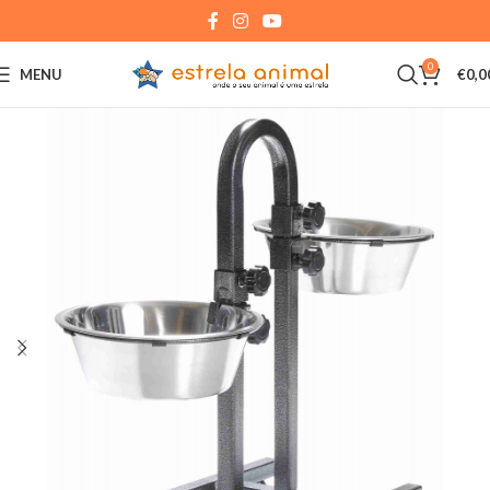
0
MENU
€
0,0