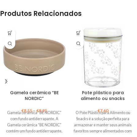
Produtos Relacionados
Gamela cerâmica “BE
Pote plástico para
NORDIC”
alimento ou snacks
€
8,55
–
€
9,95
€
7,60
Gamela cerâmica “BE NORDIC”
O Pote Plástico para Alimento ou
com fundo antiderrapante. A
Snacks é a solução perfeita para
Gamela cerâmica “BE NORDIC”
armazenar e manter seus animais
contém um fundo antiderrapante,
favoritos sempre alimentados com