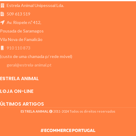
graças ao anel em
os melhores snacks e alimentos
Estrela Animal Unipessoal Lda.
frescos.
509 613 519
Av. Riopele n.º 412,
Pousada de Saramagos
Vila Nova de Famalicão
910 110 873
(custo de uma chamada p/ rede móvel)
geral@estrela-animal.pt
ESTRELA ANIMAL
LOJA ON-LINE
ÚLTIMOS ARTIGOS
ESTRELA ANIMAL
2011-2024 Todos os direitos reservados