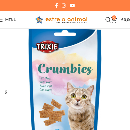
0
MENU
€
0,0