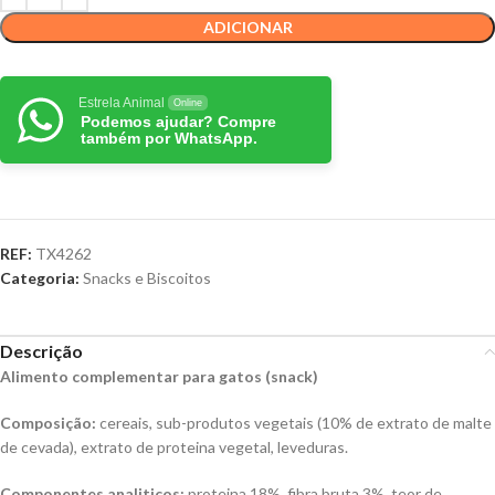
ADICIONAR
Estrela Animal
Online
Podemos ajudar? Compre
também por WhatsApp.
REF:
TX4262
Categoria:
Snacks e Biscoitos
Descrição
Alimento complementar para gatos (snack)
Composição:
cereais, sub-produtos vegetais (10% de extrato de malte
de cevada), extrato de proteina vegetal, leveduras.
Componentes analiticos:
proteina 18%, fibra bruta 3%, teor de