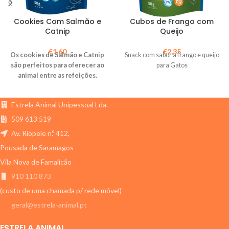
Cookies Com Salmão e
Cubos de Frango com
Catnip
Queijo
€
1,60
€
2,35
Os cookies de Salmão e Catnip
Snack com sabor a frango e queijo
são perfeitos para oferecer ao
para Gatos
animal entre as refeições.
Estrela Animal Unipessoal Lda.
509 613 519
Av. Riopele n.º 412,
Pousada de Saramagos
Vila Nova de Famalicão
910 110 873
(custo de uma chamada p/ rede móvel)
geral@estrela-animal.pt
ESTRELA ANIMAL