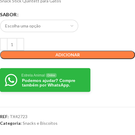
Snack Stick Quintett para Gatos
SABOR
ADICIONAR
Estrela Animal
Online
Podemos ajudar? Compre
também por WhatsApp.
REF:
TX42723
Categoria:
Snacks e Biscoitos