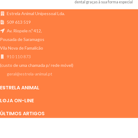
dental graças à sua forma especial
e textura.
Estrela Animal Unipessoal Lda.
509 613 519
Av. Riopele n.º 412,
Pousada de Saramagos
Vila Nova de Famalicão
910 110 873
(custo de uma chamada p/ rede móvel)
geral@estrela-animal.pt
ESTRELA ANIMAL
LOJA ON-LINE
ÚLTIMOS ARTIGOS
ESTRELA ANIMAL
2011-2024 Todos os direitos reservados