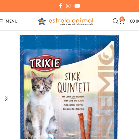
0
MENU
€
0,0