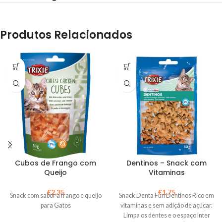
Produtos Relacionados
Cubos de Frango com
Dentinos – Snack com
Queijo
Vitaminas
€
2,35
€
1,75
Snack com sabor a frango e queijo
Snack Denta Fun Dentinos Rico em
para Gatos
vitaminas e sem adição de açúcar.
Limpa os dentes e o espaço inter