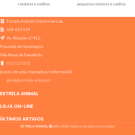
roedores e coelhos
pequenos roedores e coelhos
Estrela Animal Unipessoal Lda.
509 613 519
Av. Riopele n.º 412,
Pousada de Saramagos
Vila Nova de Famalicão
910 110 873
(custo de uma chamada p/ rede móvel)
geral@estrela-animal.pt
ESTRELA ANIMAL
LOJA ON-LINE
ÚLTIMOS ARTIGOS
ESTRELA ANIMAL
2011-2024 Todos os direitos reservados