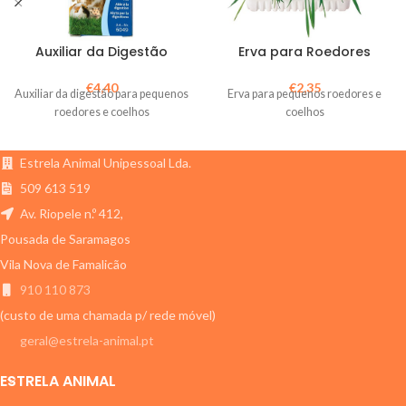
Auxiliar da Digestão
Erva para Roedores
€
4,40
€
2,35
Auxiliar da digestão para pequenos
Erva para pequenos roedores e
roedores e coelhos
coelhos
Estrela Animal Unipessoal Lda.
509 613 519
Av. Riopele n.º 412,
Pousada de Saramagos
Vila Nova de Famalicão
910 110 873
(custo de uma chamada p/ rede móvel)
geral@estrela-animal.pt
ESTRELA ANIMAL