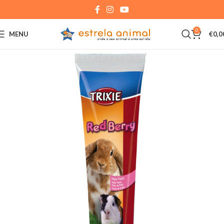
0
MENU
€
0,0