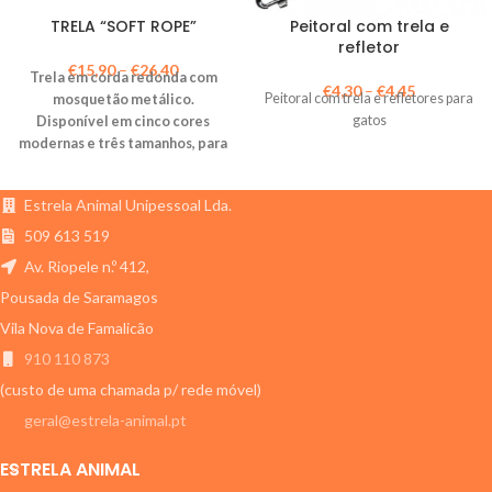
TRELA “SOFT ROPE”
Peitoral com trela e
refletor
€
15,90
–
€
26,40
Trela em corda redonda com
€
4,30
–
€
4,45
Peitoral com trela e refletores para
mosquetão metálico.
gatos
Disponível em cinco cores
modernas e três tamanhos, para
se adaptar a cães de diferentes
portes.
Estrela Animal Unipessoal Lda.
509 613 519
Av. Riopele n.º 412,
Pousada de Saramagos
Vila Nova de Famalicão
910 110 873
(custo de uma chamada p/ rede móvel)
geral@estrela-animal.pt
ESTRELA ANIMAL