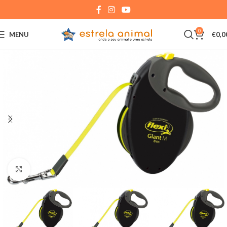
0
MENU
€
0,0
Click to enlarge