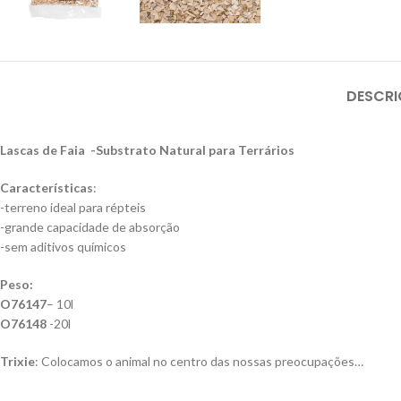
DESCR
Lascas de Faia -Substrato Natural para Terrários
Características
:
-terreno ideal para répteis
-grande capacidade de absorção
-sem aditivos químicos
Peso:
O76147
– 10l
O76148
-20l
Trixie
: Colocamos o animal no centro das nossas preocupações…