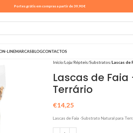
Portes grátis em compras a partir de 39,90 €
ON-LINE
MARCAS
BLOG
CONTACTOS
Início
Loja
Répteis
Substratos
Lascas de 
Lascas de Faia
Terrário
€
14,25
Lascas de Faia -Substrato Natural para Terr