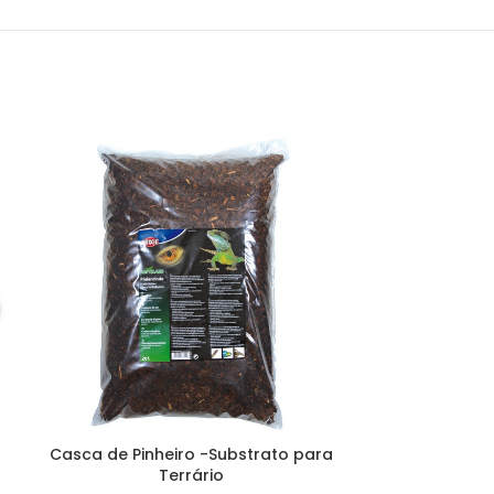
Casca de Pinheiro -Substrato para
Humus de C
Terrário