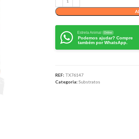
A
Estrela Animal
Online
Podemos ajudar? Compre
também por WhatsApp.
REF:
TX76147
Categoria:
Substratos