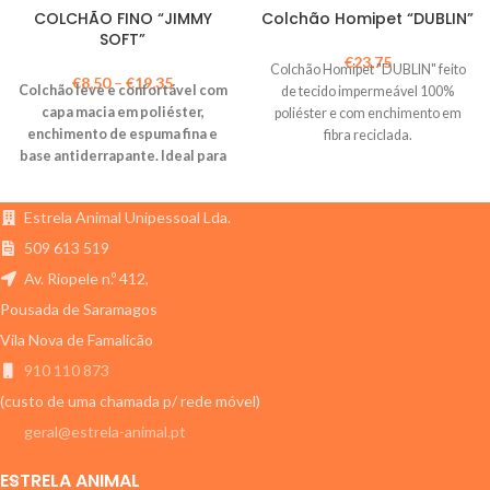
COLCHÃO FINO “JIMMY
Colchão Homipet “DUBLIN”
SOFT”
€
23,75
Colchão Homipet "DUBLIN" feito
€
8,50
–
€
19,35
Colchão leve e confortável com
de tecido impermeável 100%
capa macia em poliéster,
poliéster e com enchimento em
enchimento de espuma fina e
fibra reciclada.
base antiderrapante. Ideal para
espaços pequenos ou para uso
diário. Lavável à mão.
Estrela Animal Unipessoal Lda.
509 613 519
Av. Riopele n.º 412,
Pousada de Saramagos
Vila Nova de Famalicão
910 110 873
(custo de uma chamada p/ rede móvel)
geral@estrela-animal.pt
ESTRELA ANIMAL