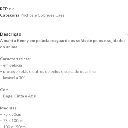
REF:
n.d.
Categoria:
Nichos e Colchões Cães
Descrição
A manta Kenny em pelúcia resguarda os sofás de pelos e sujidades
do animal.
Características:
– em pelúcia
– protege sofás e outros de pelos e sujidade do animal
– lavável a 30.º
Cor:
– Bege, Cinza e Azul
Medidas:
– 75 x 50cm
– 75 x 100cm
– 100 x 150cm