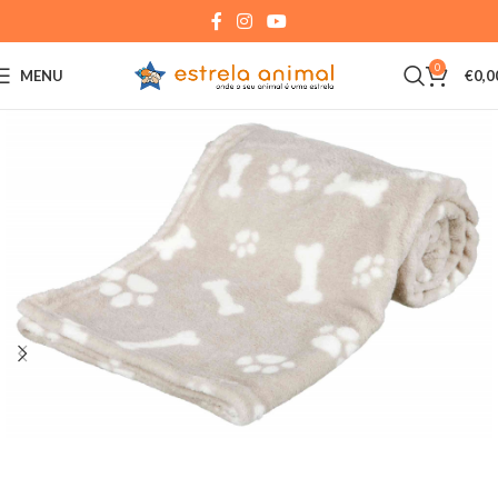
0
MENU
€
0,0