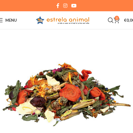
0
MENU
€
0,0