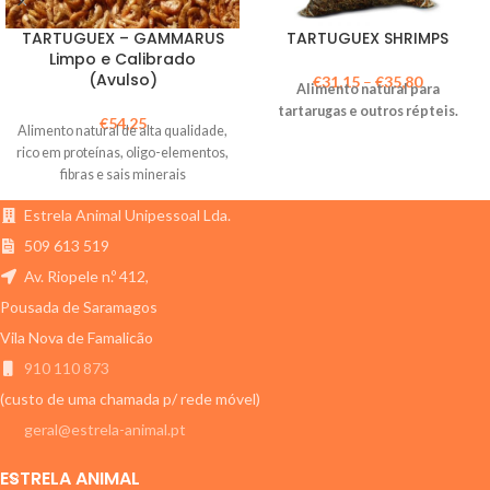
TARTUGUEX – GAMMARUS
TARTUGUEX SHRIMPS
Limpo e Calibrado
(Avulso)
€
31,15
–
€
35,80
Alimento natural para
tartarugas e outros répteis.
€
54,25
Alimento natural de alta qualidade,
rico em proteínas, oligo-elementos,
fibras e sais minerais
Estrela Animal Unipessoal Lda.
509 613 519
Av. Riopele n.º 412,
Pousada de Saramagos
Vila Nova de Famalicão
910 110 873
(custo de uma chamada p/ rede móvel)
geral@estrela-animal.pt
ESTRELA ANIMAL