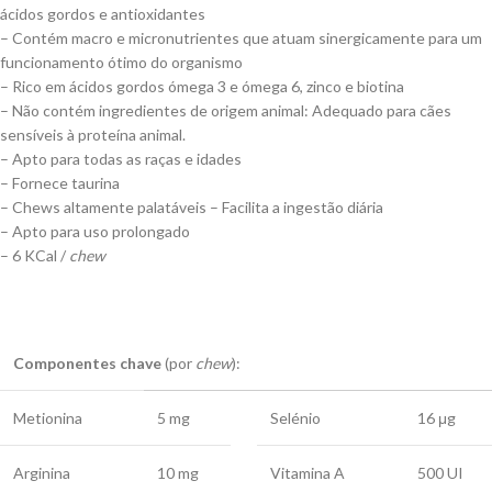
ácidos gordos e antioxidantes
– Contém macro e micronutrientes que atuam sinergicamente para um
funcionamento ótimo do organismo
– Rico em ácidos gordos ómega 3 e ómega 6, zinco e biotina
– Não contém ingredientes de origem animal: Adequado para cães
sensíveis à proteína animal.
– Apto para todas as raças e idades
– Fornece taurina
– Chews altamente palatáveis – Facilita a ingestão diária
– Apto para uso prolongado
– 6 KCal /
chew
Componentes chave
(por
chew
):
Metionina
5 mg
Selénio
16 μg
Arginina
10 mg
Vitamina A
500 UI