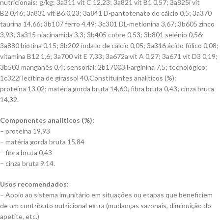
nutricionais: g/kg: 3a311 vit C 12,23; 3a821 vit B1 0,57; 3a825i vit
B2 0,46; 3a831 vit B6 0,23; 3a841 D-pantotenato de cálcio 0,5; 3a370
taurina 14,66; 3b107 ferro 4,49; 3c301 DL-metionina 3,67; 3b605 zinco
3,93; 3a315 niacinamida 3.3; 3b405 cobre 0,53; 3b801 selénio 0,56;
3a880 biotina 0,15; 3b202 iodato de cálcio 0,05; 3a316 ácido fólico 0,08;
vitamina B12 1,6; 3a700 vit E 7,33; 3a672a vit A 0,27; 3a671 vit D3 0,19;
3b503 manganês 0,4; sensorial: 2b17003 l-arginina 7,5; tecnológico:
1c322i lecitina de girassol 40.Constituintes analíticos (%):
proteína 13,02; matéria gorda bruta 14,60; fibra bruta 0,43; cinza bruta
14,32.
Componentes analíticos (%):
– proteína 19,93
– matéria gorda bruta 15,84
– fibra bruta 0,43
– cinza bruta 9.14.
Usos recomendados:
– Apoio ao sistema imunitário em situações ou etapas que beneficiem
de um contributo nutricional extra (mudanças sazonais, diminuição do
apetite, etc.)