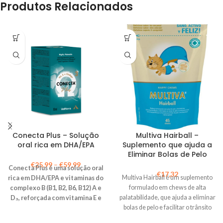
Produtos Relacionados
Conecta Plus – Solução
Multiva Hairball –
oral rica em DHA/EPA
Suplemento que ajuda a
Eliminar Bolas de Pelo
€
25,99
–
€
59,99
Conecta Plus é uma solução oral
€
17,32
Multiva Hairball é um suplemento
rica em DHA/EPA e vitaminas do
formulado em chews de alta
complexo B (B1, B2, B6, B12) A e
palatabilidade, que ajuda a eliminar
D₃, reforçada com vitamina E e
bolas de pelo e facilitar o trânsito
extrato de
Ginkgo Biloba
,
intestinal
indicada para ajudar a preservar