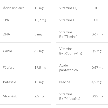
Ácido linoleico
15 mg
Vitamina D
50 UI
₃
EPA
10,7 mg
Vitamina E
5 UI
Vitamina
DHA
8 mg
0,67 mg
B
(Tiamina)
1
Vitamina
Cálcio
35 mg
0,5 mg
B
(Riboflavina)
2
Ácido
Fósforo
17,5 mg
0,67 mg
pantoténico
Potássio
10 mg
Niacina
4,5 mg
Vitamina
Magnésio
2,5 mg
0,25 mg
B
(Piridoxina)
6