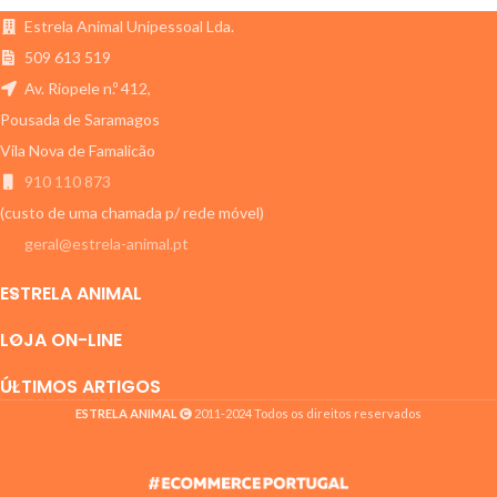
a funcionalidade do sistema
Estrela Animal Unipessoal Lda.
nervoso central e periférico,
visão e sistema musculo
509 613 519
esquelético de cães e gatos de
Av. Riopele n.º 412,
idade avançada.
Pousada de Saramagos
Vila Nova de Famalicão
910 110 873
(custo de uma chamada p/ rede móvel)
geral@estrela-animal.pt
ESTRELA ANIMAL
LOJA ON-LINE
ÚLTIMOS ARTIGOS
ESTRELA ANIMAL
2011-2024 Todos os direitos reservados