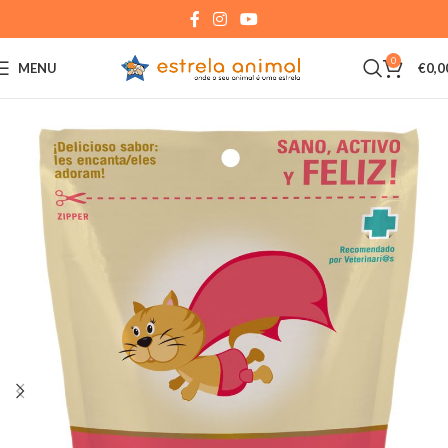
0
MENU
€
0,0