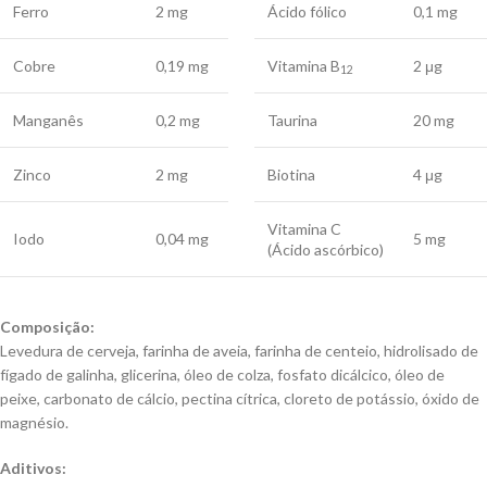
Ferro
2 mg
Ácido fólico
0,1 mg
Cobre
0,19 mg
Vitamina B
2 μg
12
Manganês
0,2 mg
Taurina
20 mg
Zinco
2 mg
Biotina
4 μg
Vitamina C
Iodo
0,04 mg
5 mg
(Ácido ascórbico)
Composição:
Levedura de cerveja, farinha de aveia, farinha de centeio, hidrolisado de
fígado de galinha, glicerina, óleo de colza, fosfato dicálcico, óleo de
peixe, carbonato de cálcio, pectina cítrica, cloreto de potássio, óxido de
magnésio.
Aditivos: