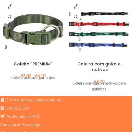
Coleira “PREMIUM”
Coleira com guizo e
motivos
€
3,00
–
€
6,10
Coleira ajustável para cães
€
8,70
Coleira com guizo e motivos para
gatinhos
Estrela Animal Unipessoal Lda.
509 613 519
Av. Riopele n.º 412,
Pousada de Saramagos