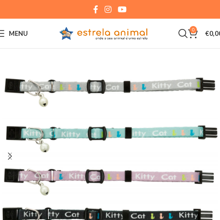
0
MENU
€
0,0