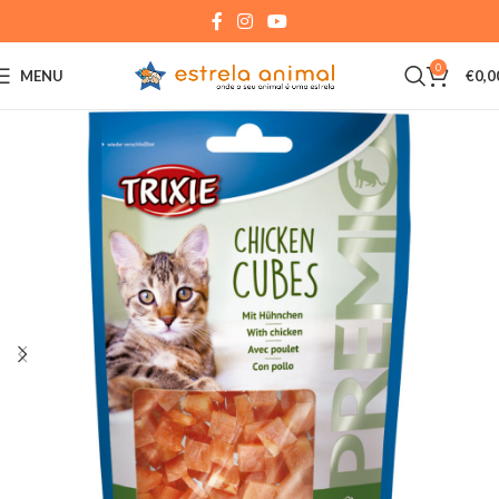
0
MENU
€
0,0