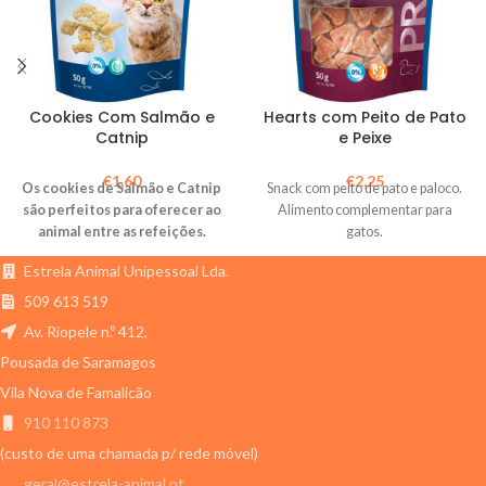
Cookies Com Salmão e
Hearts com Peito de Pato
Catnip
e Peixe
€
1,60
€
2,25
Os cookies de Salmão e Catnip
Snack com peito de pato e paloco.
são perfeitos para oferecer ao
Alimento complementar para
animal entre as refeições.
gatos.
Estrela Animal Unipessoal Lda.
509 613 519
Av. Riopele n.º 412,
Pousada de Saramagos
Vila Nova de Famalicão
910 110 873
(custo de uma chamada p/ rede móvel)
geral@estrela-animal.pt