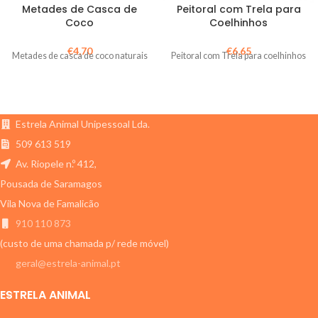
Metades de Casca de
Peitoral com Trela para
Coco
Coelhinhos
€
4,70
€
6,65
Metades de casca de coco naturais
Peitoral com Trela para coelhinhos
Estrela Animal Unipessoal Lda.
509 613 519
Av. Riopele n.º 412,
Pousada de Saramagos
Vila Nova de Famalicão
910 110 873
(custo de uma chamada p/ rede móvel)
geral@estrela-animal.pt
ESTRELA ANIMAL