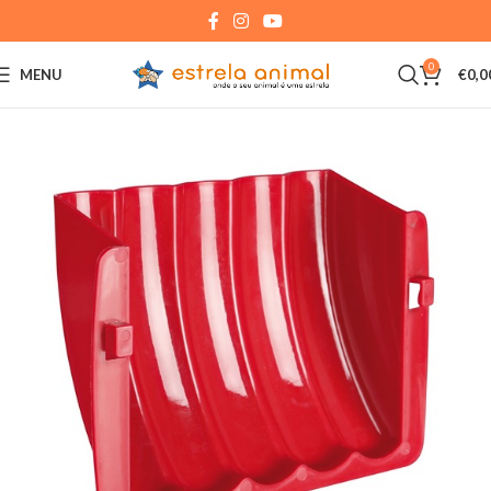
0
MENU
€
0,0