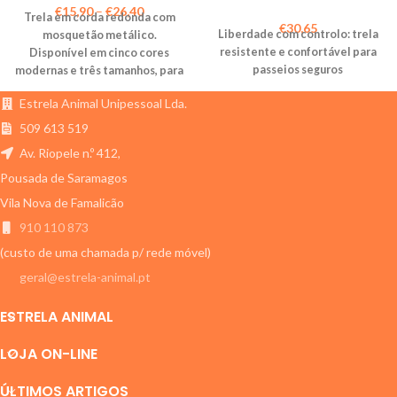
€
15,90
–
€
26,40
Trela em corda redonda com
€
30,65
Liberdade com controlo: trela
mosquetão metálico.
resistente e confortável para
Disponível em cinco cores
passeios seguros
modernas e três tamanhos, para
se adaptar a cães de diferentes
Estrela Animal Unipessoal Lda.
portes.
509 613 519
Av. Riopele n.º 412,
Pousada de Saramagos
Vila Nova de Famalicão
910 110 873
(custo de uma chamada p/ rede móvel)
geral@estrela-animal.pt
ESTRELA ANIMAL
LOJA ON-LINE
ÚLTIMOS ARTIGOS