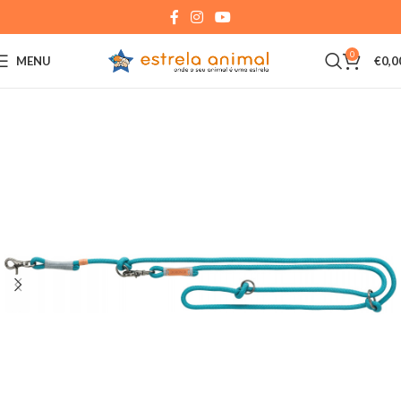
0
MENU
€
0,0