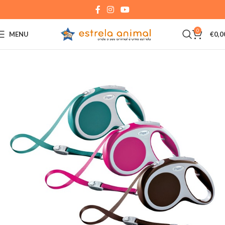
0
MENU
€
0,0