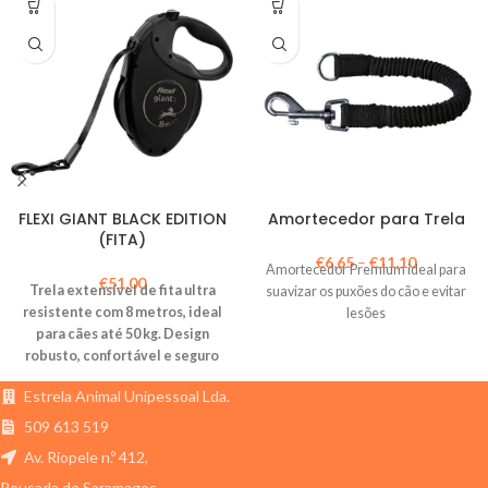
FLEXI GIANT BLACK EDITION
Amortecedor para Trela
(FITA)
€
6,65
–
€
11,10
Amortecedor Premium ideal para
€
51,00
Trela extensível de fita ultra
suavizar os puxões do cão e evitar
resistente com 8 metros, ideal
lesões
para cães até 50 kg. Design
robusto, confortável e seguro
para passeios mais livres e
Estrela Animal Unipessoal Lda.
controlados.
509 613 519
Av. Riopele n.º 412,
Pousada de Saramagos