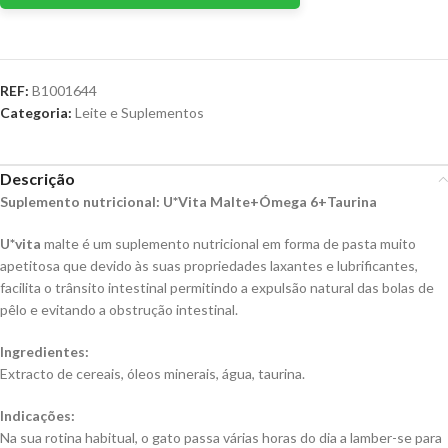
REF:
B1001644
Categoria:
Leite e Suplementos
Descrição
Suplemento nutricional: U*Vita Malte+Ómega 6+Taurina
U*vita
malte é um suplemento nutricional em forma de pasta muito
apetitosa que devido às suas propriedades laxantes e lubrificantes,
facilita o trânsito intestinal permitindo a expulsão natural das bolas de
pêlo e evitando a obstrução intestinal.
Ingredientes:
Extracto de cereais, óleos minerais, água, taurina.
Indicações:
Na sua rotina habitual, o gato passa várias horas do dia a lamber-se para