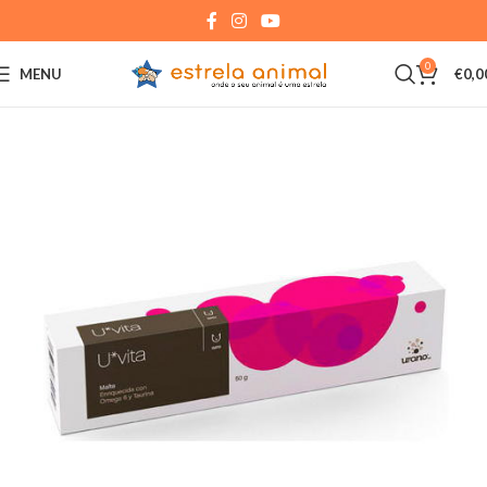
0
MENU
€
0,0