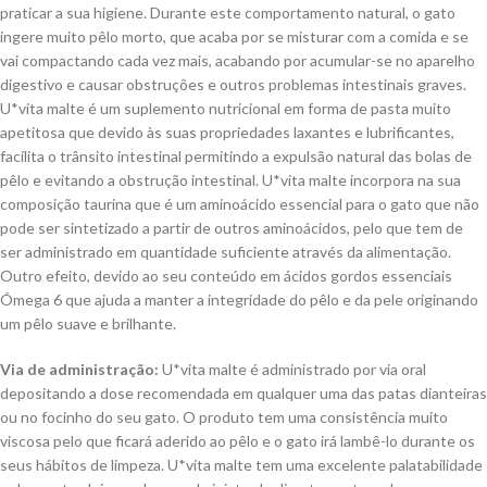
praticar a sua higiene. Durante este comportamento natural, o gato
ingere muito pêlo morto, que acaba por se misturar com a comida e se
vai compactando cada vez mais, acabando por acumular-se no aparelho
digestivo e causar obstruções e outros problemas intestinais graves.
U*vita malte é um suplemento nutricional em forma de pasta muito
apetitosa que devido às suas propriedades laxantes e lubrificantes,
facilita o trânsito intestinal permitindo a expulsão natural das bolas de
pêlo e evitando a obstrução intestinal. U*vita malte incorpora na sua
composição taurina que é um aminoácido essencial para o gato que não
pode ser sintetizado a partir de outros aminoácidos, pelo que tem de
ser administrado em quantidade suficiente através da alimentação.
Outro efeito, devido ao seu conteúdo em ácidos gordos essenciais
Ómega 6 que ajuda a manter a integridade do pêlo e da pele originando
um pêlo suave e brilhante.
Via de administração:
U*vita malte é administrado por via oral
depositando a dose recomendada em qualquer uma das patas dianteiras
ou no focinho do seu gato. O produto tem uma consistência muito
viscosa pelo que ficará aderido ao pêlo e o gato irá lambê-lo durante os
seus hábitos de limpeza. U*vita malte tem uma excelente palatabilidade