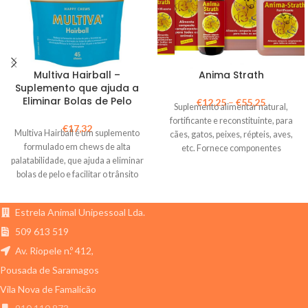
Multiva Hairball –
Anima Strath
Suplemento que ajuda a
Eliminar Bolas de Pelo
€
12,25
–
€
55,25
Suplemento alimentar natural,
fortificante e reconstituinte, para
€
17,32
Multiva Hairball é um suplemento
cães, gatos, peixes, répteis, aves,
formulado em chews de alta
etc. Fornece componentes
palatabilidade, que ajuda a eliminar
essenciais para um melhor
bolas de pelo e facilitar o trânsito
crescimento e manutenção da
intestinal
saúde animal.
Estrela Animal Unipessoal Lda.
509 613 519
Av. Riopele n.º 412,
Pousada de Saramagos
Vila Nova de Famalicão