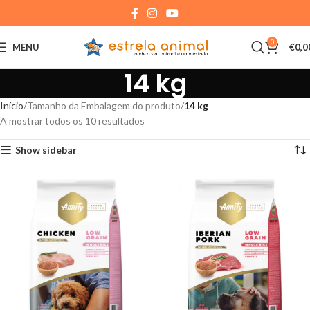
0
MENU
€
0,0
14 kg
Início
Tamanho da Embalagem do produto
14 kg
A mostrar todos os 10 resultados
Show sidebar