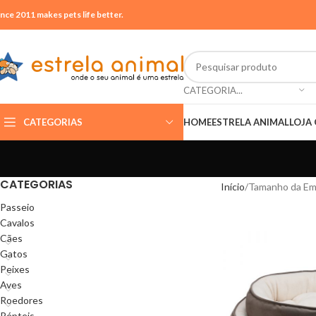
ince 2011 makes pets life better.
CATEGORIA...
CATEGORIAS
HOME
ESTRELA ANIMAL
LOJA 
CATEGORIAS
Início
Tamanho da Em
Passeio
Cavalos
Cães
Gatos
Peixes
Aves
Roedores
Répteis