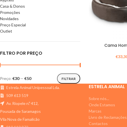
Casa & Donos
Promoções
Novidades
Preço Especial
Outlet
Cama Homi
FILTRO POR PREÇO
€
33,3
Preço:
€30
—
€50
FILTRAR
ESTRELA ANIMAL
Estrela Animal Unipessoal Lda.
509 613 519
Sobre nós...
Av. Riopele n.º 412,
Onde Estamos
Marcas
Pousada de Saramagos
Livro de Reclamações
Vila Nova de Famalicão
Contactos