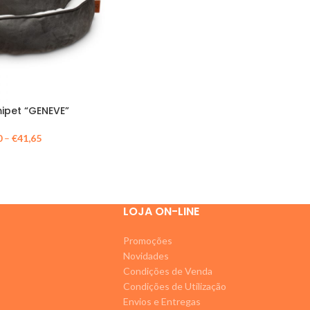
pet “GENEVE”
0
–
€
41,65
LOJA ON-LINE
Promoções
Novidades
Condições de Venda
Condições de Utilização
Envios e Entregas