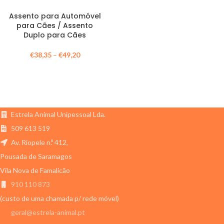
Assento para Automóvel
para Cães / Assento
Duplo para Cães
€
38,35
–
€
49,20
Estrela Animal Unipessoal Lda.
509 613 519
Av. Riopele n.º 412,
Pousada de Saramagos
Vila Nova de Famalicão
910 110 873
(custo de uma chamada p/ rede móvel)
geral@estrela-animal.pt