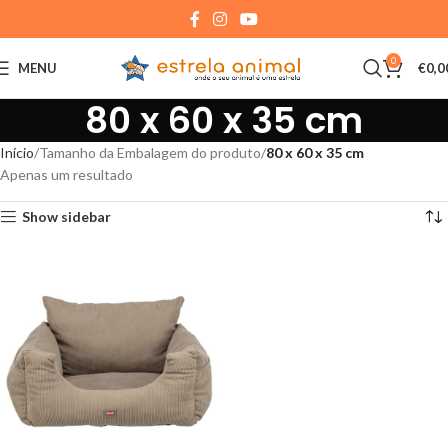
0
MENU
€
0,0
80 x 60 x 35 cm
Início
Tamanho da Embalagem do produto
80 x 60 x 35 cm
Apenas um resultado
Show sidebar