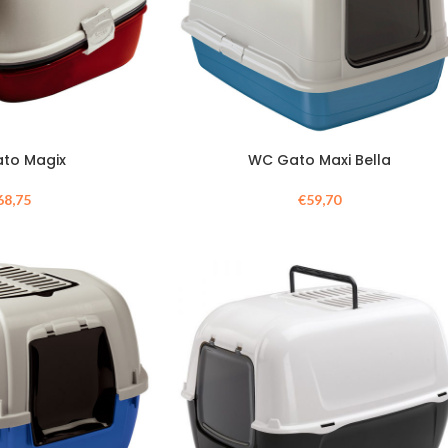
to Magix
WC Gato Maxi Bella
68,75
€
59,70