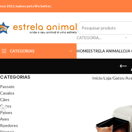
ince 2011 makes pets life better.
CATEGORIA...
CATEGORIAS
HOME
ESTRELA ANIMAL
LOJA 
CATEGORIAS
Início
Loja
Gatos
Ace
Passeio
Cavalos
Cães
Gatos
Peixes
Aves
Roedores
Répteis