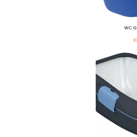
WC G
€