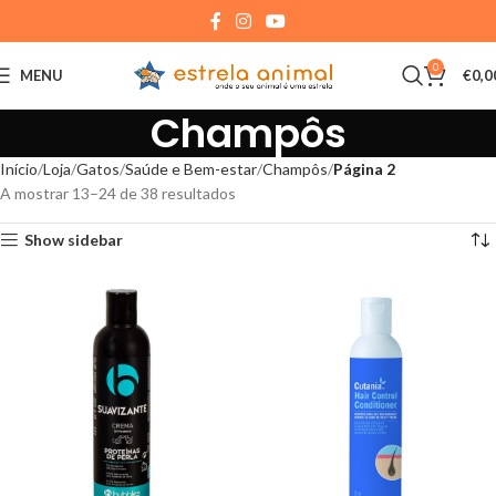
0
MENU
€
0,0
Champôs
Início
Loja
Gatos
Saúde e Bem-estar
Champôs
Página 2
A mostrar 13–24 de 38 resultados
Show sidebar