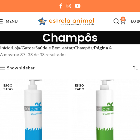
0
MENU
€
0,0
Champôs
Início
Loja
Gatos
Saúde e Bem-estar
Champôs
Página 4
A mostrar 37–38 de 38 resultados
Show sidebar
ESGO
ESGO
TADO
TADO