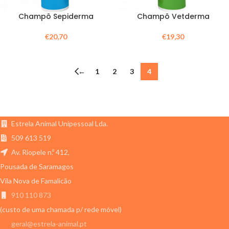
Champô Sepiderma
Champô Vetderma
€
20,70
€
19,30
←
1
2
3
4
Estrela Animal Unipessoal Lda.
509 613 519
Av. Riopele n.º 412,
Pousada de Saramagos
Vila Nova de Famalicão
910 110 873
(custo de uma chamada p/ rede móvel)
geral@estrela-animal.pt