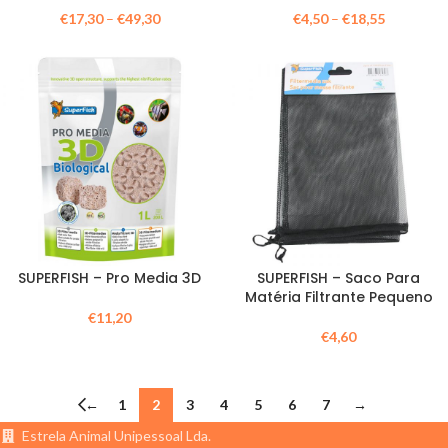
€
17,30
–
€
49,30
€
4,50
–
€
18,55
SUPERFISH – Pro Media 3D
SUPERFISH – Saco Para
Matéria Filtrante Pequeno
€
11,20
€
4,60
←
1
2
3
4
5
6
7
→
Estrela Animal Unipessoal Lda.