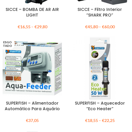
SICCE – BOMBA DE AR AIR
SICCE – Filtro Interior
LIGHT
“SHARK PRO”
€
16,55
–
€
29,80
€
45,80
–
€
60,00
ESGO
TADO
SUPERFISH – Alimentador
SUPERFISH – Aquecedor
Automático Para Aquário
“Eco Heater”
€
37,05
€
18,55
–
€
22,25