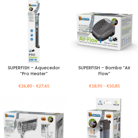
SUPERFISH – Aquecedor
SUPERFISH – Bomba “Air
“Pro Heater”
Flow”
€
26,80
–
€
27,65
€
18,95
–
€
50,85