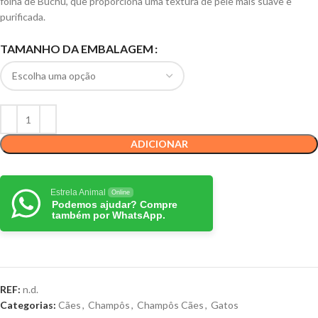
folha de Buchu, que proporciona uma textura de pele mais suave e
purificada.
TAMANHO DA EMBALAGEM
ADICIONAR
Estrela Animal
Online
Podemos ajudar? Compre
também por WhatsApp.
REF:
n.d.
Categorias:
Cães
,
Champôs
,
Champôs Cães
,
Gatos