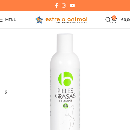
0
MENU
€
0,0