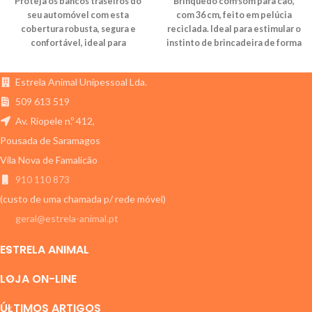
Proteja os bancos traseiros do
Brinquedo com som para cão,
seu automóvel com esta
com 36 cm, feito em pelúcia
cobertura robusta, segura e
reciclada. Ideal para estimular o
confortável, ideal para
instinto de brincadeira de forma
transportar cães em segurança.
ecológica.
Estrela Animal Unipessoal Lda.
509 613 519
Av. Riopele n.º 412,
Pousada de Saramagos
Vila Nova de Famalicão
910 110 873
(custo de uma chamada p/ rede móvel)
geral@estrela-animal.pt
ESTRELA ANIMAL
LOJA ON-LINE
ÚLTIMOS ARTIGOS