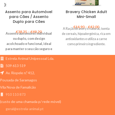
Assento para Automóvel
Bravery Chicken Adult
para Cães / Assento
Mini-Small
Duplo para Cães
€
14,90
–
€
42,00
A Ração Bravery é natural, isenta
€
38,35
–
€
49,20
Assento automóvel individual
de cereais, hipoalergénica, rica em
ou duplo, com design
antioxidantes e utiliza a carne
acolchoado e funcional, ideal
como primeiro ingrediente.
para manter o seu cão seguro e
confortável durante as viagens.
Estrela Animal Unipessoal Lda.
509 613 519
Av. Riopele n.º 412,
Pousada de Saramagos
Vila Nova de Famalicão
910 110 873
(custo de uma chamada p/ rede móvel)
geral@estrela-animal.pt