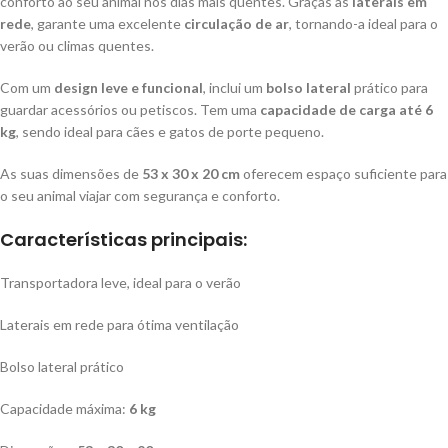
conforto ao seu animal nos dias mais quentes. Graças às
laterais em
rede
, garante uma excelente
circulação de ar
, tornando-a ideal para o
verão ou climas quentes.
Com um
design leve e funcional
, inclui um
bolso lateral
prático para
guardar acessórios ou petiscos. Tem uma
capacidade de carga até 6
kg
, sendo ideal para cães e gatos de porte pequeno.
As suas dimensões de
53 x 30 x 20 cm
oferecem espaço suficiente para
o seu animal viajar com segurança e conforto.
Características principais:
Transportadora leve, ideal para o verão
Laterais em rede para ótima ventilação
Bolso lateral prático
Capacidade máxima:
6 kg