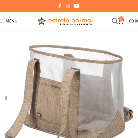
0
MENU
€
0,0