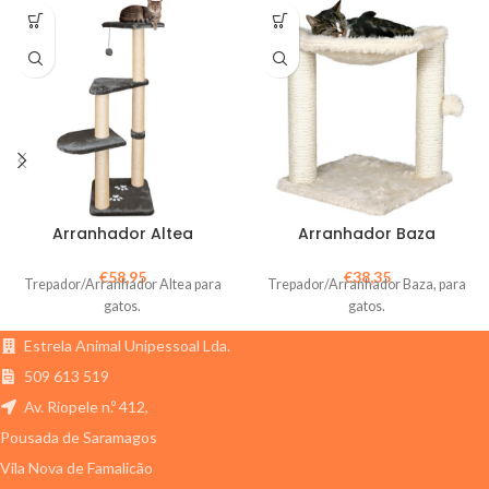
Arranhador Altea
Arranhador Baza
€
58,95
€
38,35
Trepador/Arranhador Altea para
Trepador/Arranhador Baza, para
gatos.
gatos.
Estrela Animal Unipessoal Lda.
509 613 519
Av. Riopele n.º 412,
Pousada de Saramagos
Vila Nova de Famalicão