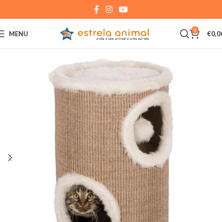
0
MENU
€
0,0