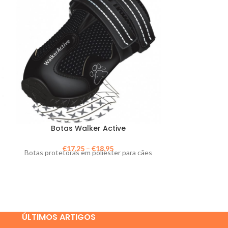
Botas Walker Active
Capa Im
€
17,25
–
€
18,95
€
Botas protetoras em poliester para cães
Capa imper
ÚLTIMOS ARTIGOS