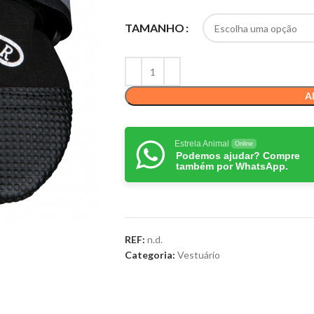
TAMANHO
A
Estrela Animal
Online
Podemos ajudar? Compre
também por WhatsApp.
REF:
n.d.
Categoria:
Vestuário