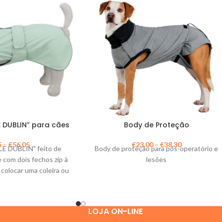
 DUBLIN” para cães
Body de Proteção
5
–
€
56,05
€
23,00
–
€
38,30
E DUBLIN" feito de
Body de proteção para pós-operatório e
e com dois fechos zip à
lesões
 colocar uma coleira ou
itoral.
LOJA ON-LINE