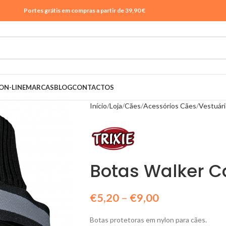
Portes grátis em compras a partir de 39,90 €
ON-LINE
MARCAS
BLOG
CONTACTOS
Início
Loja
Cães
Acessórios Cães
Vestuár
Botas Walker C
€
5,20
–
€
9,00
Botas protetoras em nylon para cães.