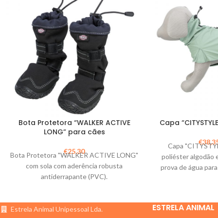
Bota Protetora “WALKER ACTIVE
Capa “CITYSTYLE
LONG” para cães
€
38,3
Capa "CITYSTYL
€
25,30
Bota Protetora "WALKER ACTIVE LONG"
poliéster algodão 
com sola com aderência robusta
prova de água para
antiderrapante (PVC).
pe
ESTRELA ANIMAL
Estrela Animal Unipessoal Lda.