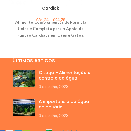
Cardiak
CUTANIA® 
€
31,24
–
€
54,78
€
2
Alimento Complementar de Fórmula
Champô Der
Única e Completa para o Apoio da
Queratol
Função Cardíaca em Cães e Gatos.
De
ÚLTIMOS ARTIGOS
O Lago – Alimentação e
controlo da água
3 de Julho, 2023
A importância da água
no aquário
3 de Julho, 2023