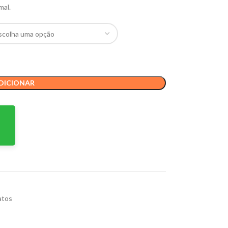
mal.
DICIONAR
atos