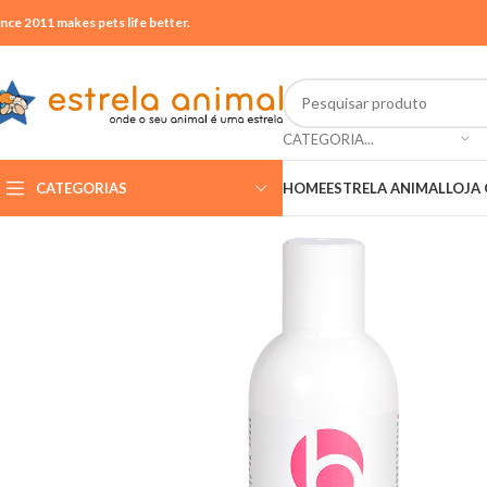
ince 2011 makes pets life better.
CATEGORIA...
CATEGORIAS
HOME
ESTRELA ANIMAL
LOJA 