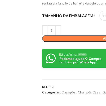
restaura a função de barreira da pele do ani
TAMANHO DA EMBALAGEM
A
Estrela Animal
Online
Podemos ajudar? Compre
também por WhatsApp.
REF:
n.d.
Categorias:
Champôs
,
Champôs Cães
,
G