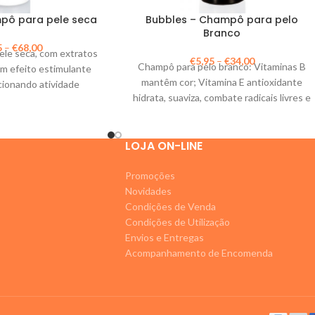
pô para pele seca
Bubbles – Champô para pelo
Branco
5
–
€
68,00
le seca, com extratos
€
5,95
–
€
34,00
Champô para pelo branco: Vitaminas B
um efeito estimulante
mantêm cor; Vitamina E antioxidante
rcionando atividade
hidrata, suaviza, combate radicais livres e
 e fotoprotetora.
facilita escovagem.
LOJA ON-LINE
Promoções
Novidades
Condições de Venda
Condições de Utilização
Envios e Entregas
Acompanhamento de Encomenda