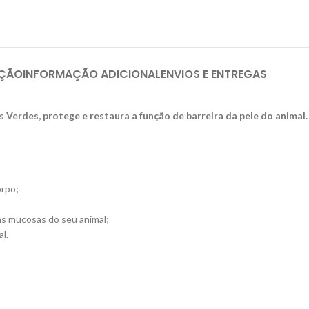
IÇÃO
INFORMAÇÃO ADICIONAL
ENVIOS E ENTREGAS
 Verdes, protege e restaura a função de barreira da pele do animal.
orpo;
as mucosas do seu animal;
l.