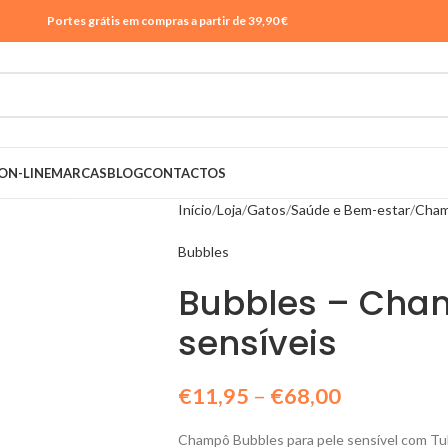
Portes grátis em compras a partir de 39,90 €
ON-LINE
MARCAS
BLOG
CONTACTOS
Início
Loja
Gatos
Saúde e Bem-estar
Cha
Bubbles
Bubbles – Cha
sensíveis
€
11,95
–
€
68,00
Champô Bubbles para pele sensível com Tul