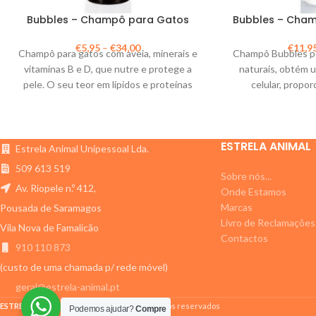
Bubbles – Champô para Gatos
Bubbles – Cham
€
5,95
–
€
34,00
€
11,9
Champô para gatos com aveia, minerais e
Champô Bubbles pe
vitaminas B e D, que nutre e protege a
naturais, obtém 
pele. O seu teor em lípidos e proteínas
celular, propo
hidrata e desembaraça o pelo.
antioxidante
ESTRELA ANIMAL
Estrela Animal Unipessoal Lda.
509 613 519
Sobre nós...
Av. Riopele n.º 412,
Onde Estamos
Marcas
Pousada de Saramagos
Livro de Reclamações
Vila Nova de Famalicão
Contactos
910 110 873
(custo de uma chamada p/ rede móvel)
geral@estrela-animal.pt
ESTRELA ANIMAL
2011-2024 Todos os direitos reservados
Podemos ajudar?
Compre