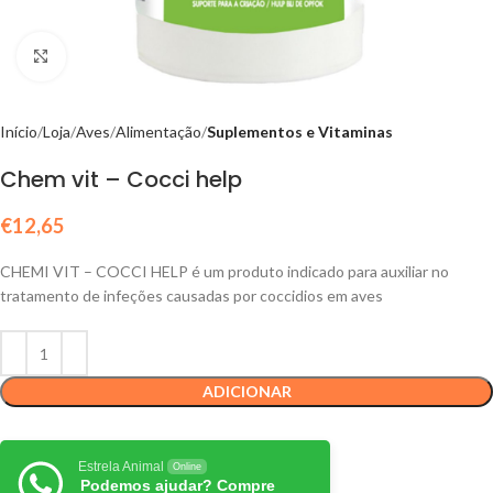
Click to enlarge
Início
Loja
Aves
Alimentação
Suplementos e Vitaminas
Chem vit – Cocci help
€
12,65
CHEMI VIT – COCCI HELP é um produto indicado para auxiliar no
tratamento de infeções causadas por coccidios em aves
ADICIONAR
Estrela Animal
Online
Podemos ajudar? Compre