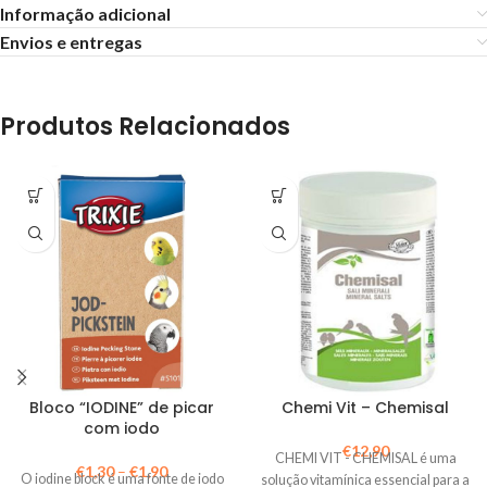
Informação adicional
Envios e entregas
Produtos Relacionados
Bloco “IODINE” de picar
Chemi Vit – Chemisal
com iodo
€
12,90
CHEMI VIT - CHEMISAL é uma
€
1,30
–
€
1,90
O iodine block é uma fonte de iodo
solução vitamínica essencial para a