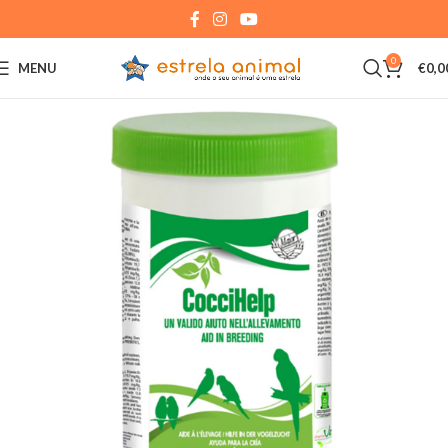
0
MENU
€
0,0