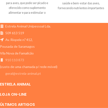
para aves, que pode ser picado e
saúde e bem-estar das aves,
oferecido como suplemento
fornecendo nutrientes importantes
alimentar e para estimular o
para o seu desenvolvimento e
comportamento natural de picar
prevenindo deficiências
objetos
nutricionais
Estrela Animal Unipessoal Lda.
509 613 519
Av. Riopele n.º 412,
Pousada de Saramagos
Vila Nova de Famalicão
910 110 873
(custo de uma chamada p/ rede móvel)
geral@estrela-animal.pt
ESTRELA ANIMAL
LOJA ON-LINE
ÚLTIMOS ARTIGOS