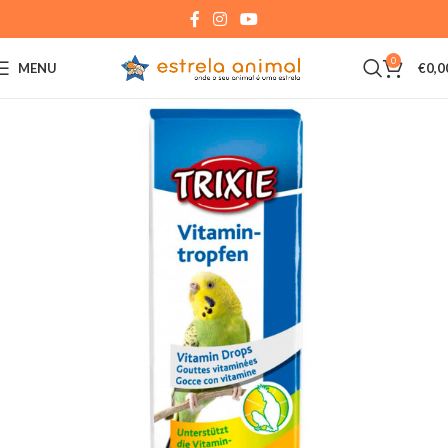
0
MENU
€
0,0