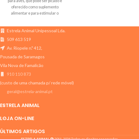
para aves, que pode ser picado e
oferecido como suplemento
alimentar e para estimular o
comportamento natural de picar
objetos
Estrela Animal Unipessoal Lda.
509 613 519
Av. Riopele n.º 412,
Pousada de Saramagos
Vila Nova de Famalicão
910 110 873
(custo de uma chamada p/ rede móvel)
geral@estrela-animal.pt
ESTRELA ANIMAL
LOJA ON-LINE
ÚLTIMOS ARTIGOS
ESTRELA ANIMAL
2011-2024 Todos os direitos reservados