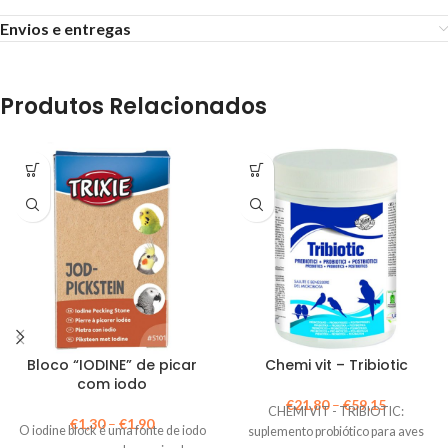
Envios e entregas
Produtos Relacionados
Bloco “IODINE” de picar
Chemi vit – Tribiotic
com iodo
€
21,80
–
€
59,15
CHEMI VIT - TRIBIOTIC:
€
1,30
–
€
1,90
O iodine block é uma fonte de iodo
suplemento probiótico para aves