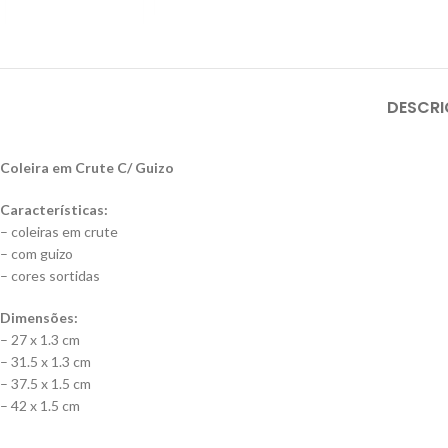
DESCR
Coleira em Crute C/ Guizo
Características:
– coleiras em crute
– com guizo
– cores sortidas
Dimensões:
– 27 x 1.3 cm
– 31.5 x 1.3 cm
– 37.5 x 1.5 cm
– 42 x 1.5 cm