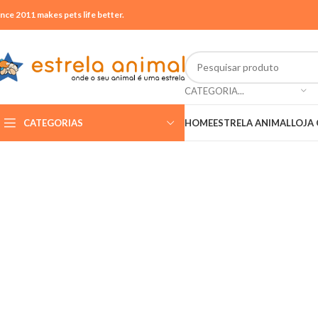
ince 2011 makes pets life better.
CATEGORIA...
CATEGORIAS
HOME
ESTRELA ANIMAL
LOJA 