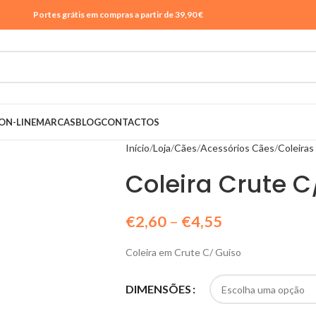
Portes grátis em compras a partir de 39,90 €
ON-LINE
MARCAS
BLOG
CONTACTOS
Início
Loja
Cães
Acessórios Cães
Coleiras
Coleira Crute C
€
2,60
–
€
4,55
Coleira em Crute C/ Guiso
DIMENSÕES