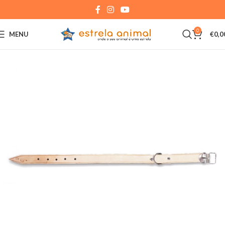
0
MENU
€
0,0