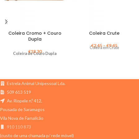
Coleira Cromo + Couro
Coleira Crute
Dupla
€
2,45
–
€
9,45
Coleira em Crute
€
18,30
Coleira de Couro Dupla
Estrela Animal Unipessoal Lda.
509 613 519
Av. Riopele n.º 412,
Pousada de Saramagos
Vila Nova de Famalicão
910 110 873
(custo de uma chamada p/ rede móvel)