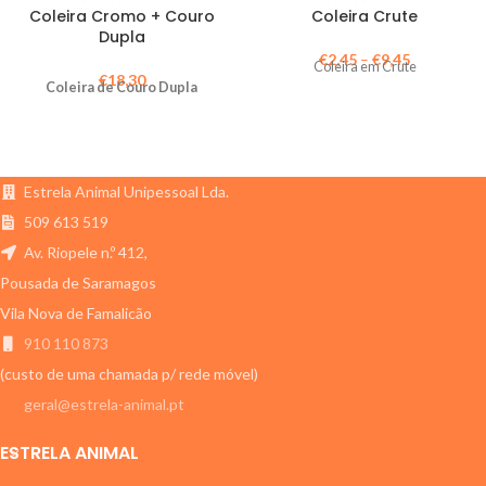
Coleira Cromo + Couro
Coleira Crute
Dupla
€
2,45
–
€
9,45
Coleira em Crute
€
18,30
Coleira de Couro Dupla
Estrela Animal Unipessoal Lda.
509 613 519
Av. Riopele n.º 412,
Pousada de Saramagos
Vila Nova de Famalicão
910 110 873
(custo de uma chamada p/ rede móvel)
geral@estrela-animal.pt
ESTRELA ANIMAL