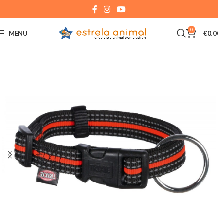
0
MENU
€
0,0