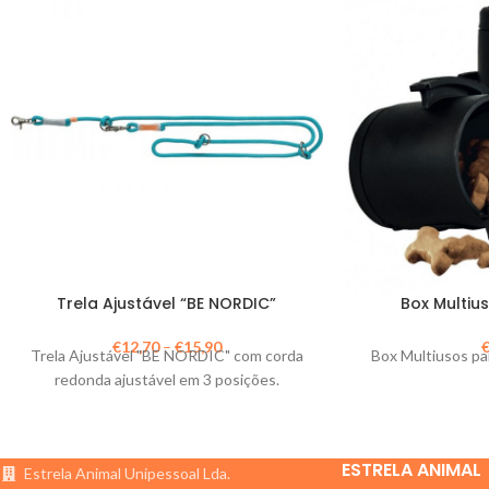
Trela Ajustável “BE NORDIC”
Box Multius
€
12,70
–
€
15,90
Trela Ajustável "BE NORDIC" com corda
Box Multiusos pa
redonda ajustável em 3 posições.
ESTRELA ANIMAL
Estrela Animal Unipessoal Lda.