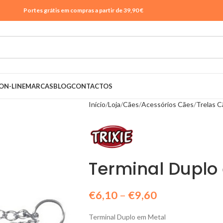
Portes grátis em compras a partir de 39,90 €
ON-LINE
MARCAS
BLOG
CONTACTOS
Início
Loja
Cães
Acessórios Cães
Trelas C
Terminal Duplo
€
6,10
–
€
9,60
Terminal Duplo em Metal