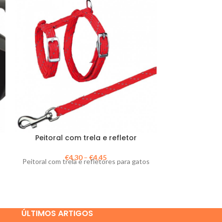
Peitoral com trela e refletor
Trela Ajus
€
4,30
–
€
4,45
€
1
Peitoral com trela e refletores para gatos
Trela a
ÚLTIMOS ARTIGOS