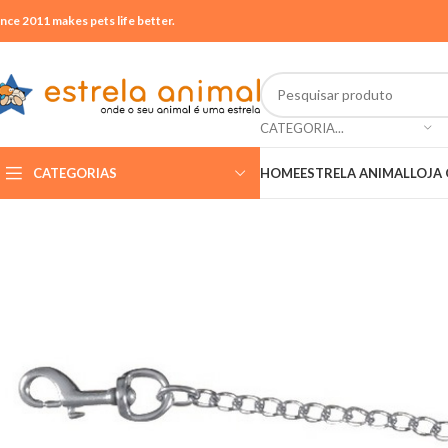
ince 2011 makes pets life better.
CATEGORIA...
CATEGORIAS
HOME
ESTRELA ANIMAL
LOJA 