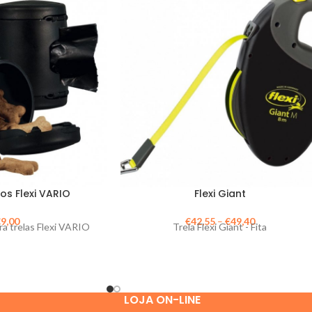
os Flexi VARIO
Flexi Giant
€
9,00
€
42,55
–
€
49,40
ra trelas Flexi VARIO
Trela Flexi Giant - Fita
LOJA ON-LINE