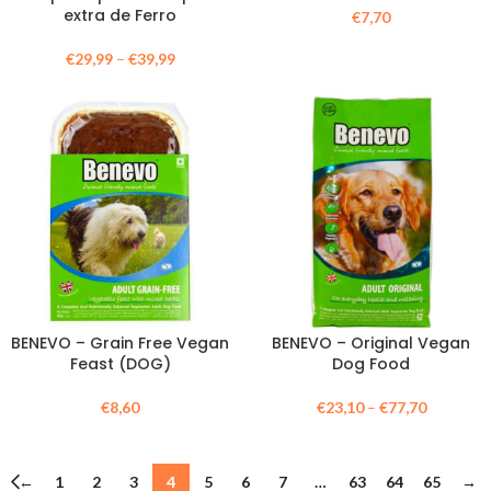
extra de Ferro
€
7,70
€
29,99
–
€
39,99
BENEVO – Grain Free Vegan
BENEVO – Original Vegan
Feast (DOG)
Dog Food
€
8,60
€
23,10
–
€
77,70
←
1
2
3
4
5
6
7
…
63
64
65
→