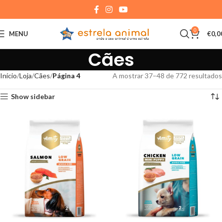
0
MENU
€
0,0
Cães
Início
Loja
Cães
Página 4
A mostrar 37–48 de 772 resultados
Show sidebar