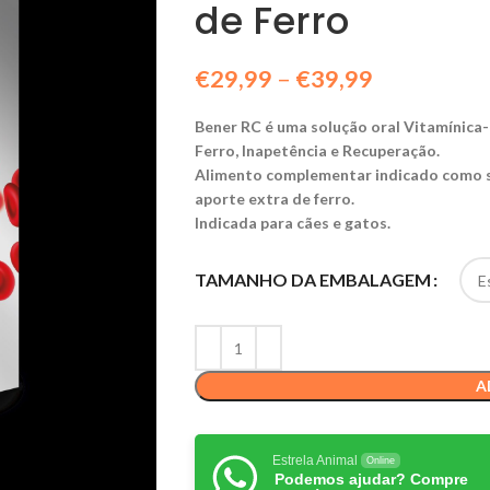
de Ferro
€
29,99
–
€
39,99
Bener RC é uma solução oral Vitamínica-
Ferro, Inapetência e Recuperação.
Alimento complementar indicado como s
aporte extra de ferro.
Indicada para cães e gatos.
TAMANHO DA EMBALAGEM
A
Estrela Animal
Online
Podemos ajudar? Compre