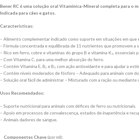
Bener RC é uma solução oral Vitamínica-Mineral completa para o ma
Indicada para cães e gatos.
Características:
– Alimento complementar indicado como suporte em situações em que é 
– Fórmula concentrada e equilibrada de 11 nutrientes que promovem a s
– Rico em ferro, cobre e vitaminas do grupo B e vitamina K₃, essenciais p
– Com Vitamina C, para uma melhor absorção do ferro.
– Contém Vitamina E, B₁ e B₃ com ação antioxidante e para ajudar a estim
– Contém níveis moderados de fósforo – Adequado para animais com do
– Solução oral fácil de administrar – Misturado com a ração ou mediante u
Usos Recomendados:
– Suporte nutricional para animais com défices de ferro ou nutricionais.
– Apoio em processos de convalescença, estados de inapetência e recu
– Animais dadores de sangue.
Componentes Chave
(por ml):