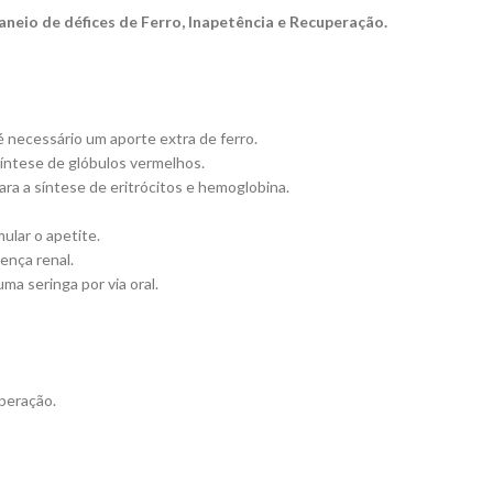
neio de défices de Ferro, Inapetência e Recuperação.
necessário um aporte extra de ferro.
íntese de glóbulos vermelhos.
ara a síntese de eritrócitos e hemoglobina.
ular o apetite.
ença renal.
ma seringa por via oral.
peração.