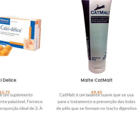
i Delice
Malte CatMalt
15,75
€
9,45
e é um suplemento
CatMalt é um laxante suave que se usa
ente palatável. Fornece
para o tratamento e prevenção das bolas
 proporção ideal de 2. A
de pêlo que se formam no tracto digestivo
ece a absorção e o uso
dos gatos.
ambos os minerais.
omendado para cães em
cadelas grávidas ou