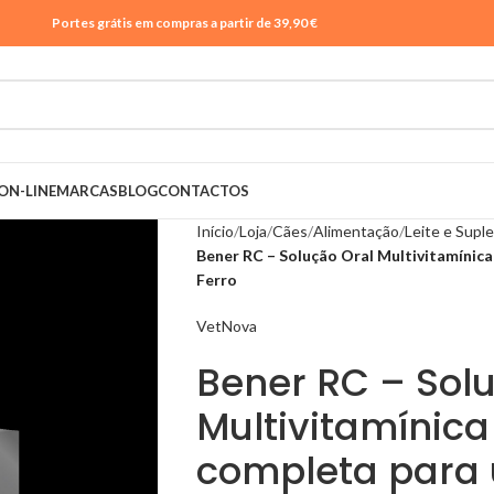
Portes grátis em compras a partir de 39,90 €
ON-LINE
MARCAS
BLOG
CONTACTOS
Início
Loja
Cães
Alimentação
Leite e Sup
Bener RC – Solução Oral Multivitamínica
Ferro
VetNova
Bener RC – Sol
Multivitamínica
completa para 