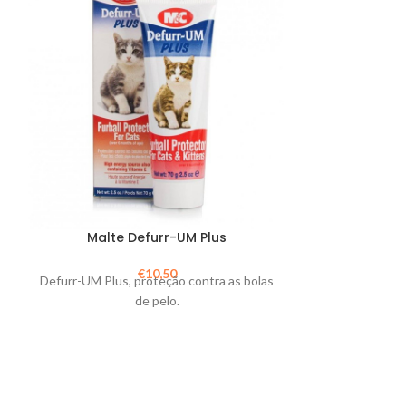
Malte Defurr-UM Plus
Mal
€
10,50
Defurr-UM Plus, proteção contra as bolas
Pasta de malte 
de pelo.
o sistema imuno