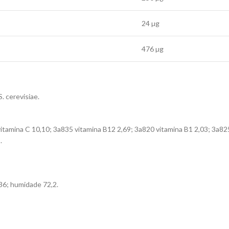
24 µg
476 µg
S. cerevisiae.
vitamina C 10,10; 3a835 vitamina B12 2,69; 3a820 vitamina B1 2,03; 3a82
.
,36; humidade 72,2.