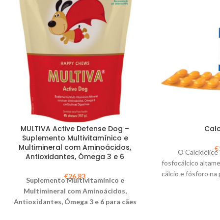
MULTIVA Active Defense Dog –
Calc
Suplemento Multivitamínico e
Multimineral com Aminoácidos,
€
O Calcidélic
Antioxidantes, Ómega 3 e 6
fosfocálcico altam
cálcio e fósforo na
€
26,83
Suplemento Multivitamínico e
vitamina D3 favor
Multimineral com Aminoácidos,
metabólico de 
Antioxidantes, Ómega 3 e 6 para cães
Calcidélice é rec
em situações de maior exigência
crescimento e 