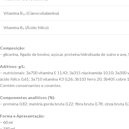
Vitamina B₁₂ (Cianocobalamina)
Vitamina B₉ (Ácido fólico)
Composição:
– glicerina, fígado de bovino, açúcar, proteína hidrolisada de suíno e ave, 
Aditivos: g/L:
– nutricionais: 3a700 vitamina E 11,43; 3a315 niacinamida 10,10; 3a300 
ácido fólico 0,61; 3a710 vitamina K3 0,26; 3b103 ferro 20; 3b405 cobre 1
Contém conservantes e corantes.
Componentes analíticos (%):
– proteína 0,82; matéria gorda bruta 0,22; fibra bruta 0,78; cinza bruta 0
Forma e Apresentação:
– 60 ml
– 180 ml