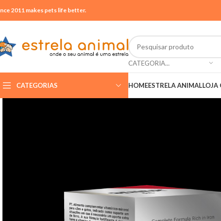
ince 2011 makes pets life better.
CATEGORIA...
CATEGORIAS
HOME
ESTRELA ANIMAL
LOJA 