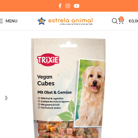
0
MENU
€
0,0