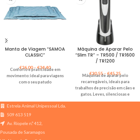
Manta de Viagem “SAMOA
Máquina de Aparar Pelo
CLASSIC”
“Slim TR” – TR500 / TR1600
/ TR1200
€
26,00
–
€
34,40
Conforto e praticidade em
€
30,55
–
€
45,25
Máquinas de aparar pelo
movimento: ideal para viagens
recarregáveis, ideais para
com o seu patudo
trabalhos de precisão em cães e
gatos. Leves, silenciosas e
fáceis de usar, com diferentes
Estrela Animal Unipessoal Lda.
potências e funcionalidades
adaptadas às suas
509 613 519
necessidades.
Av. Riopele n.º 412,
Pousada de Saramagos