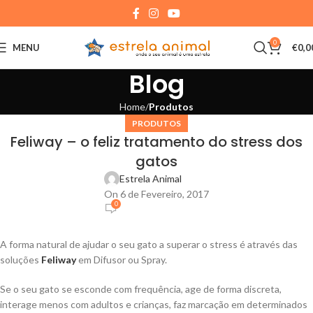
0
MENU
€
0,0
Blog
Home
Produtos
PRODUTOS
Feliway – o feliz tratamento do stress dos
gatos
Estrela Animal
On 6 de Fevereiro, 2017
0
A forma natural de ajudar o seu gato a superar o stress é através das
soluções
Feliway
em Difusor ou Spray.
Se o seu gato se esconde com frequência, age de forma discreta,
interage menos com adultos e crianças, faz marcação em determinados