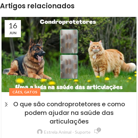
Artigos relacionados
16
JUN
,
CÃES
GATOS
O que são condroprotetores e como
podem ajudar na saúde das
articulações
2
Estrela Animal - Suporte