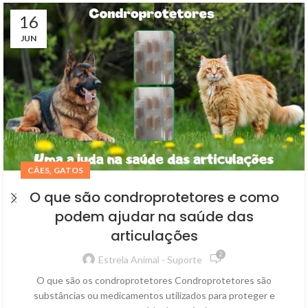
16
JUN
,
CÃES
GATOS
O que são condroprotetores e como
podem ajudar na saúde das
articulações
2
Estrela Animal - Suporte
O que são os condroprotetores Condroprotetores são
substâncias ou medicamentos utilizados para proteger e